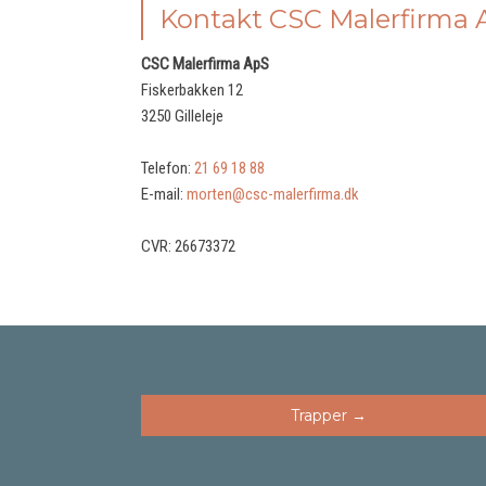
Kontakt CSC Malerfirma 
​CSC Malerfirma ApS
Fiskerbakken 12
3250 Gilleleje
Telefon:
21 69 18 88
E-mail:
morten@csc-malerfirma.dk
CVR: 26673372
​Trapper →​