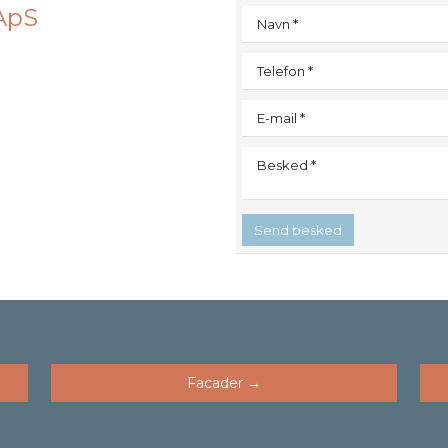
ApS
​Facader →​