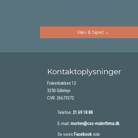
​Væv & tapet →​
Kontaktoplysninger
Fiskerbakken 12
3250 Gilleleje
CVR: 26673372
Telefon:
21 69 18 88
E-mail:
morten@csc-malerfirma.dk
Se vores
Facebook
side